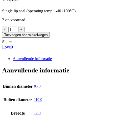
Single lip seal (operating temp.: -40÷100°C)
2 op voorraad
SKF
85X110X12
Toevoegen aan winkelwagen
HMS5
Share
RG
Love
0
aantal
Aanvullende informatie
Aanvullende informatie
Binnen diameter
85.0
Buiten diameter
110.0
Breedte
12.0