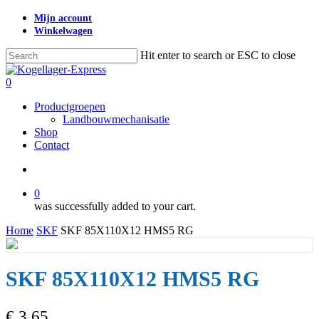
Skip
Mijn account
to
Winkelwagen
main
content
Hit enter to search or ESC to close
Close
Search
search
0
Menu
Productgroepen
Landbouwmechanisatie
Shop
Contact
search
0
was successfully added to your cart.
Home
SKF
SKF 85X110X12 HMS5 RG
SKF 85X110X12 HMS5 RG
€
3,65