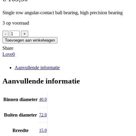
Single row angular-contact ball bearing, high precision bearing
3 op voorraad
SKF
BSD
Toevoegen aan winkelwagen
4072
Share
CGA
Love
0
aantal
Aanvullende informatie
Aanvullende informatie
Binnen diameter
40.0
Buiten diameter
72.0
Breedte
15.0