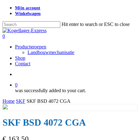
Skip
Mijn account
to
Winkelwagen
main
content
Hit enter to search or ESC to close
Close
Search
search
0
Menu
Productgroepen
Landbouwmechanisatie
Shop
Contact
search
0
was successfully added to your cart.
Home
SKF
SKF BSD 4072 CGA
SKF BSD 4072 CGA
€
163,50