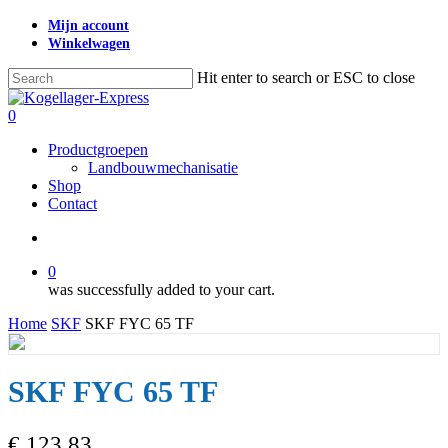
Skip
Mijn account
to
Winkelwagen
main
content
Hit enter to search or ESC to close
Close
Search
search
0
Menu
Productgroepen
Landbouwmechanisatie
Shop
Contact
search
0
was successfully added to your cart.
Home
SKF
SKF FYC 65 TF
SKF FYC 65 TF
€
123,83