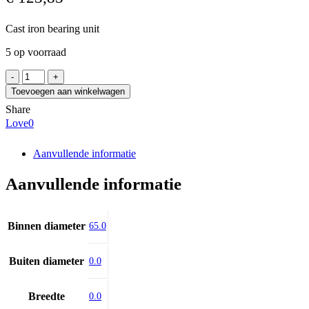
Cast iron bearing unit
5 op voorraad
SKF
FYC
Toevoegen aan winkelwagen
65
Share
TF
Love
0
aantal
Aanvullende informatie
Aanvullende informatie
Binnen diameter
65.0
Buiten diameter
0.0
Breedte
0.0