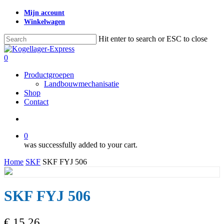
Skip
Mijn account
to
Winkelwagen
main
content
Hit enter to search or ESC to close
Close
Search
search
0
Menu
Productgroepen
Landbouwmechanisatie
Shop
Contact
search
0
was successfully added to your cart.
Home
SKF
SKF FYJ 506
SKF FYJ 506
€
15,26