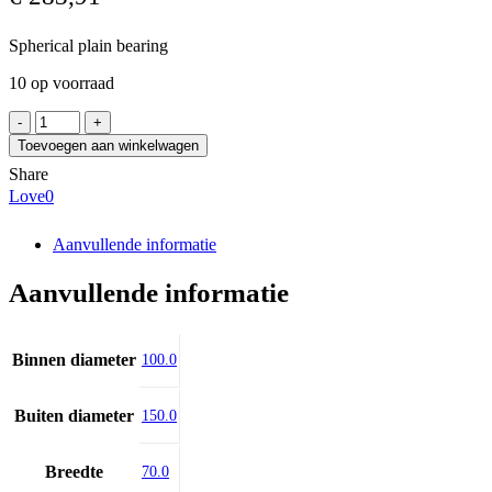
Spherical plain bearing
10 op voorraad
SKF
GE
Toevoegen aan winkelwagen
100
Share
TXE-
Love
0
2LS
aantal
Aanvullende informatie
Aanvullende informatie
Binnen diameter
100.0
Buiten diameter
150.0
Breedte
70.0