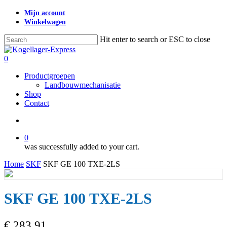
Skip
Mijn account
to
Winkelwagen
main
content
Hit enter to search or ESC to close
Close
Search
search
0
Menu
Productgroepen
Landbouwmechanisatie
Shop
Contact
search
0
was successfully added to your cart.
Home
SKF
SKF GE 100 TXE-2LS
SKF GE 100 TXE-2LS
€
283,91