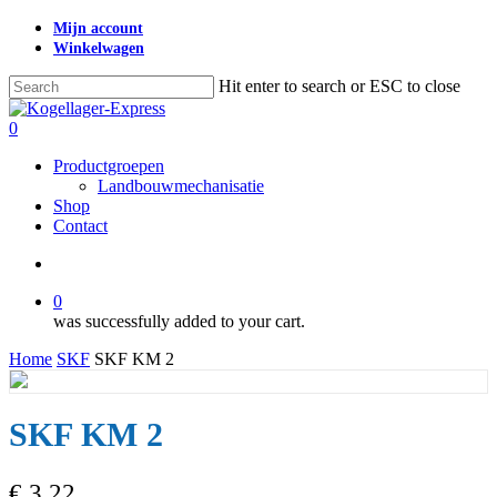
Skip
Mijn account
to
Winkelwagen
main
content
Hit enter to search or ESC to close
Close
Search
search
0
Menu
Productgroepen
Landbouwmechanisatie
Shop
Contact
search
0
was successfully added to your cart.
Home
SKF
SKF KM 2
SKF KM 2
€
3,22