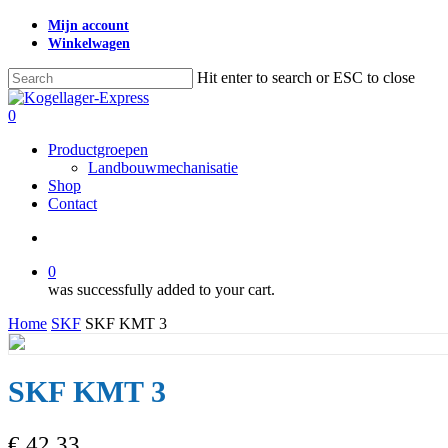
Skip
Mijn account
to
Winkelwagen
main
content
Hit enter to search or ESC to close
Close
Search
search
0
Menu
Productgroepen
Landbouwmechanisatie
Shop
Contact
search
0
was successfully added to your cart.
Home
SKF
SKF KMT 3
SKF KMT 3
€
42,33