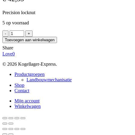
Precision locknut
5 op voorraad
SKF
KMT
Toevoegen aan winkelwagen
3
Share
aantal
Love
0
© 2026 Kogellager-Express.
Close
Productgroepen
Menu
Landbouwmechanisatie
Shop
Contact
Mijn account
Winkelwagen