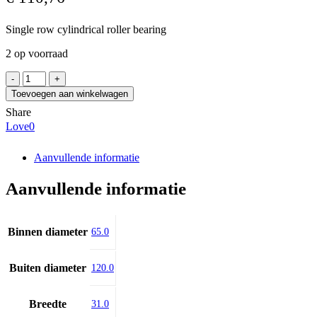
Single row cylindrical roller bearing
2 op voorraad
SKF
NJ
Toevoegen aan winkelwagen
2213
Share
ECJ/C3
Love
0
aantal
Aanvullende informatie
Aanvullende informatie
Binnen diameter
65.0
Buiten diameter
120.0
Breedte
31.0