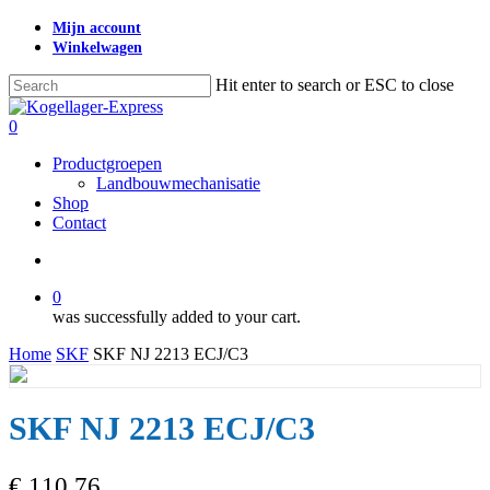
Skip
Mijn account
to
Winkelwagen
main
content
Hit enter to search or ESC to close
Close
Search
search
0
Menu
Productgroepen
Landbouwmechanisatie
Shop
Contact
search
0
was successfully added to your cart.
Home
SKF
SKF NJ 2213 ECJ/C3
SKF NJ 2213 ECJ/C3
€
110,76