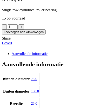
Single row cylindrical roller bearing
15 op voorraad
SKF
NU
Toevoegen aan winkelwagen
215
Share
ECJ/C3
Love
0
aantal
Aanvullende informatie
Aanvullende informatie
Binnen diameter
75.0
Buiten diameter
130.0
Breedte
25.0