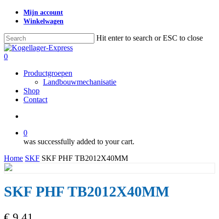
Skip
Mijn account
to
Winkelwagen
main
content
Hit enter to search or ESC to close
Close
Search
search
0
Menu
Productgroepen
Landbouwmechanisatie
Shop
Contact
search
0
was successfully added to your cart.
Home
SKF
SKF PHF TB2012X40MM
SKF PHF TB2012X40MM
€
9,41