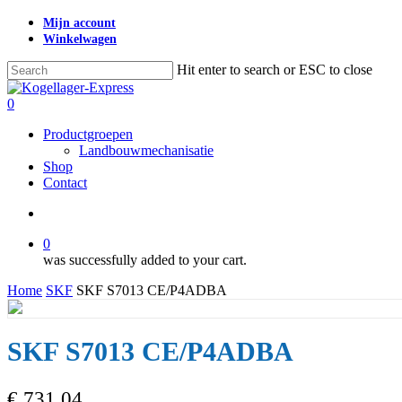
Skip
Mijn account
to
Winkelwagen
main
content
Hit enter to search or ESC to close
Close
Search
search
0
Menu
Productgroepen
Landbouwmechanisatie
Shop
Contact
search
0
was successfully added to your cart.
Home
SKF
SKF S7013 CE/P4ADBA
SKF S7013 CE/P4ADBA
€
731,04