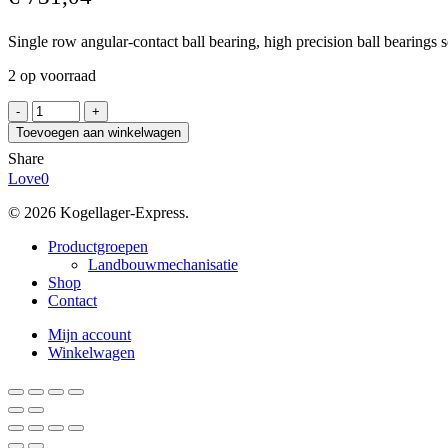
Single row angular-contact ball bearing, high precision ball bearings s
2 op voorraad
SKF
S7013
Toevoegen aan winkelwagen
CE/P4ADBA
Share
aantal
Love
0
© 2026 Kogellager-Express.
Close
Productgroepen
Menu
Landbouwmechanisatie
Shop
Contact
Mijn account
Winkelwagen