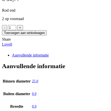
Rod end
2 op voorraad
SKF
SC
Toevoegen aan winkelwagen
25
Share
ES
Love
0
aantal
Aanvullende informatie
Aanvullende informatie
Binnen diameter
25.0
Buiten diameter
0.0
Breedte
0.0