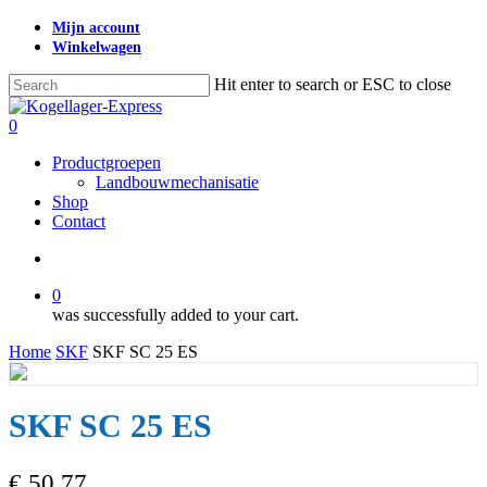
Skip
Mijn account
to
Winkelwagen
main
content
Hit enter to search or ESC to close
Close
Search
search
0
Menu
Productgroepen
Landbouwmechanisatie
Shop
Contact
search
0
was successfully added to your cart.
Home
SKF
SKF SC 25 ES
SKF SC 25 ES
€
50,77