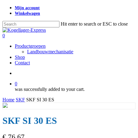
Skip
Mijn account
to
Winkelwagen
main
content
Hit enter to search or ESC to close
Close
Search
search
0
Menu
Productgroepen
Landbouwmechanisatie
Shop
Contact
search
0
was successfully added to your cart.
Home
SKF
SKF SI 30 ES
SKF SI 30 ES
€
76,67