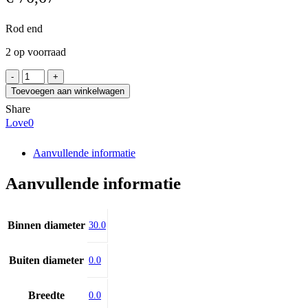
Rod end
2 op voorraad
SKF
SI
Toevoegen aan winkelwagen
30
Share
ES
Love
0
aantal
Aanvullende informatie
Aanvullende informatie
Binnen diameter
30.0
Buiten diameter
0.0
Breedte
0.0