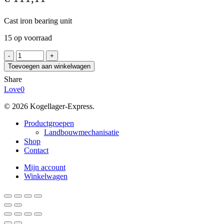
Cast iron bearing unit
15 op voorraad
SKF
SY
Toevoegen aan winkelwagen
60
Share
WF
Love
0
aantal
© 2026 Kogellager-Express.
Close
Productgroepen
Menu
Landbouwmechanisatie
Shop
Contact
Mijn account
Winkelwagen