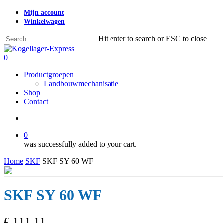
Skip
Mijn account
to
Winkelwagen
main
content
Hit enter to search or ESC to close
Close
Search
search
0
Menu
Productgroepen
Landbouwmechanisatie
Shop
Contact
search
0
was successfully added to your cart.
Home
SKF
SKF SY 60 WF
SKF SY 60 WF
€
111,11