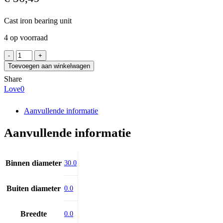
Cast iron bearing unit
4 op voorraad
SKF
TU
Toevoegen aan winkelwagen
30
Share
TF
Love
0
aantal
Aanvullende informatie
Aanvullende informatie
Binnen diameter
30.0
Buiten diameter
0.0
Breedte
0.0