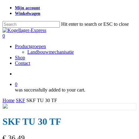
Skip
Mijn account
to
Winkelwagen
main
content
Hit enter to search or ESC to close
Close
Search
search
0
Menu
Productgroepen
Landbouwmechanisatie
Shop
Contact
search
0
was successfully added to your cart.
Home
SKF
SKF TU 30 TF
SKF TU 30 TF
€
36,49