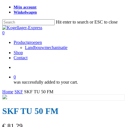
Skip
Mijn account
to
Winkelwagen
main
content
Hit enter to search or ESC to close
Close
Search
search
0
Menu
Productgroepen
Landbouwmechanisatie
Shop
Contact
search
0
was successfully added to your cart.
Home
SKF
SKF TU 50 FM
SKF TU 50 FM
€
81,29