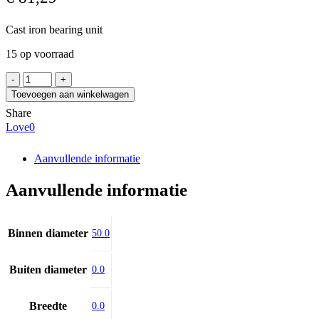
Cast iron bearing unit
15 op voorraad
SKF
TU
Toevoegen aan winkelwagen
50
Share
FM
Love
0
aantal
Aanvullende informatie
Aanvullende informatie
Binnen diameter
50.0
Buiten diameter
0.0
Breedte
0.0