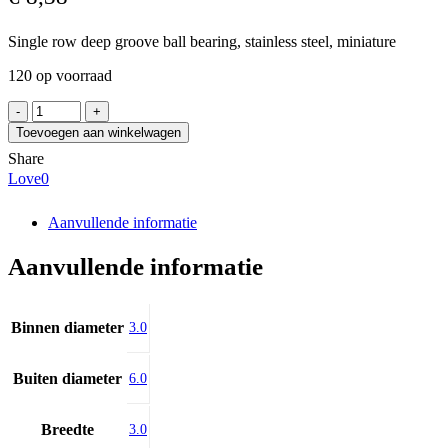
Single row deep groove ball bearing, stainless steel, miniature
120 op voorraad
SKF
W
Toevoegen aan winkelwagen
637/3-
Share
2Z
Love
0
aantal
Aanvullende informatie
Aanvullende informatie
Binnen diameter
3.0
Buiten diameter
6.0
Breedte
3.0