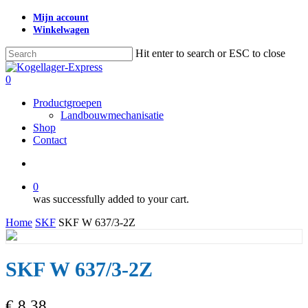
Skip
Mijn account
to
Winkelwagen
main
content
Hit enter to search or ESC to close
Close
Search
search
0
Menu
Productgroepen
Landbouwmechanisatie
Shop
Contact
search
0
was successfully added to your cart.
Home
SKF
SKF W 637/3-2Z
SKF W 637/3-2Z
€
8,38