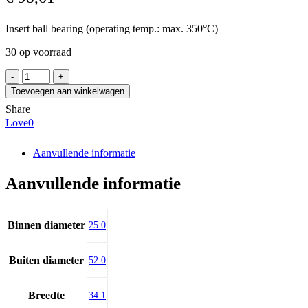
Insert ball bearing (operating temp.: max. 350°C)
30 op voorraad
SKF
YAR
Toevoegen aan winkelwagen
205-
Share
2F/VA228
Love
0
aantal
Aanvullende informatie
Aanvullende informatie
Binnen diameter
25.0
Buiten diameter
52.0
Breedte
34.1