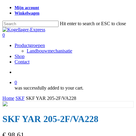
Skip
Mijn account
to
Winkelwagen
main
content
Hit enter to search or ESC to close
Close
Search
search
0
Menu
Productgroepen
Landbouwmechanisatie
Shop
Contact
search
0
was successfully added to your cart.
Home
SKF
SKF YAR 205-2F/VA228
SKF YAR 205-2F/VA228
€
98,61