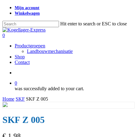
Skip
Mijn account
to
Winkelwagen
main
content
Hit enter to search or ESC to close
Close
Search
search
0
Menu
Productgroepen
Landbouwmechanisatie
Shop
Contact
search
0
was successfully added to your cart.
Home
SKF
SKF Z 005
SKF Z 005
€
1,98