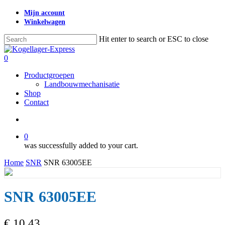
Skip
Mijn account
to
Winkelwagen
main
content
Hit enter to search or ESC to close
Close
Search
search
0
Menu
Productgroepen
Landbouwmechanisatie
Shop
Contact
search
0
was successfully added to your cart.
Home
SNR
SNR 63005EE
SNR 63005EE
€
10,43