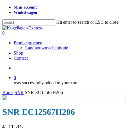
Skip
Mijn account
to
Winkelwagen
main
content
Hit enter to search or ESC to close
Close
Search
search
0
Menu
Productgroepen
Landbouwmechanisatie
Shop
Contact
search
0
was successfully added to your cart.
Home
SNR
SNR EC12567H206
SNR EC12567H206
€
21,46