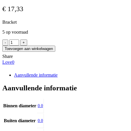
€
17,33
Bracket
5 op voorraad
SNR
LUBER
Toevoegen aan winkelwagen
UNIVERSAL
Share
CLIP
Love
0
aantal
Aanvullende informatie
Aanvullende informatie
Binnen diameter
0.0
Buiten diameter
0.0