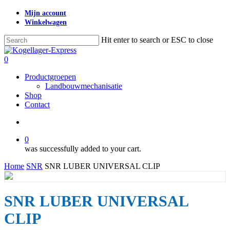
Skip
Mijn account
to
Winkelwagen
main
content
Hit enter to search or ESC to close
Close
Search
search
0
Menu
Productgroepen
Landbouwmechanisatie
Shop
Contact
search
0
was successfully added to your cart.
Home
SNR
SNR LUBER UNIVERSAL CLIP
SNR LUBER UNIVERSAL
CLIP