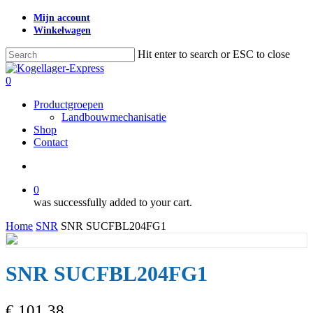
Skip
Mijn account
to
Winkelwagen
main
content
Hit enter to search or ESC to close
Close
Search
search
0
Menu
Productgroepen
Landbouwmechanisatie
Shop
Contact
search
0
was successfully added to your cart.
Home
SNR
SNR SUCFBL204FG1
SNR SUCFBL204FG1
€
101,38