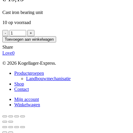
Cast iron bearing unit
10 op voorraad
SNR
UCFL204N
Toevoegen aan winkelwagen
aantal
Share
Love
0
© 2026 Kogellager-Express.
Close
Productgroepen
Menu
Landbouwmechanisatie
Shop
Contact
Mijn account
Winkelwagen