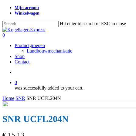
Skip
Mijn account
to
Winkelwagen
main
content
Hit enter to search or ESC to close
Close
Search
search
0
Menu
Productgroepen
Landbouwmechanisatie
Shop
Contact
search
0
was successfully added to your cart.
Home
SNR
SNR UCFL204N
SNR UCFL204N
€
15,13