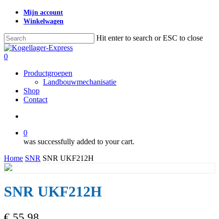
Skip
Mijn account
to
Winkelwagen
main
content
Hit enter to search or ESC to close
Close
Search
search
0
Menu
Productgroepen
Landbouwmechanisatie
Shop
Contact
search
0
was successfully added to your cart.
Home
SNR
SNR UKF212H
SNR UKF212H
€
55,98