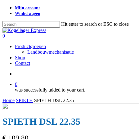
Skip
Mijn account
to
Winkelwagen
main
content
Hit enter to search or ESC to close
Close
Search
search
0
Menu
Productgroepen
Landbouwmechanisatie
Shop
Contact
search
0
was successfully added to your cart.
Home
SPIETH
SPIETH DSL 22.35
SPIETH DSL 22.35
€
109,80