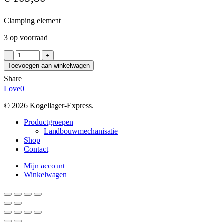
Clamping element
3 op voorraad
SPIETH
DSL
Toevoegen aan winkelwagen
22.35
Share
aantal
Love
0
© 2026 Kogellager-Express.
Close
Productgroepen
Menu
Landbouwmechanisatie
Shop
Contact
Mijn account
Winkelwagen