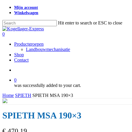
Skip
Mijn account
to
Winkelwagen
main
content
Hit enter to search or ESC to close
Close
Search
search
0
Menu
Productgroepen
Landbouwmechanisatie
Shop
Contact
search
0
was successfully added to your cart.
Home
SPIETH
SPIETH MSA 190×3
SPIETH MSA 190×3
€
470,19