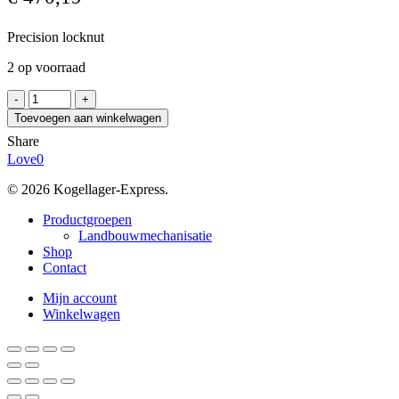
Precision locknut
2 op voorraad
SPIETH
MSA
Toevoegen aan winkelwagen
190x3
Share
aantal
Love
0
© 2026 Kogellager-Express.
Close
Productgroepen
Menu
Landbouwmechanisatie
Shop
Contact
Mijn account
Winkelwagen