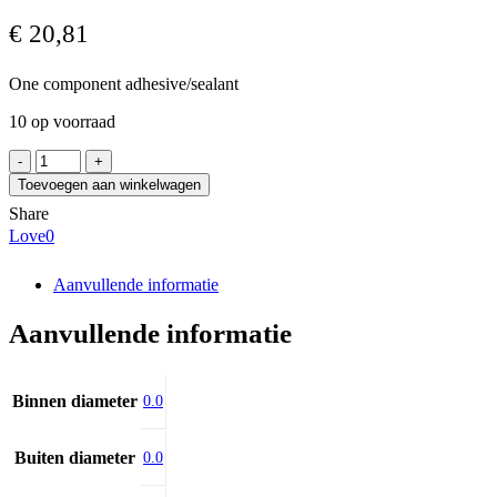
€
20,81
One component adhesive/sealant
10 op voorraad
TEROSON
MS
Toevoegen aan winkelwagen
9360
Share
BK
Love
0
CR
(310ml)
aantal
Aanvullende informatie
Aanvullende informatie
Binnen diameter
0.0
Buiten diameter
0.0