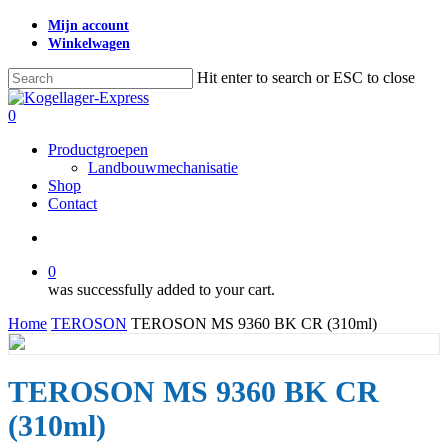
Skip
Mijn account
to
Winkelwagen
main
content
Hit enter to search or ESC to close
Close
Search
search
0
Menu
Productgroepen
Landbouwmechanisatie
Shop
Contact
search
0
was successfully added to your cart.
Home
TEROSON
TEROSON MS 9360 BK CR (310ml)
TEROSON MS 9360 BK CR
(310ml)