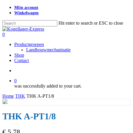
Skip
Mijn account
to
Winkelwagen
main
content
Hit enter to search or ESC to close
Close
Search
search
0
Menu
Productgroepen
Landbouwmechanisatie
Shop
Contact
search
0
was successfully added to your cart.
Home
THK
THK A-PT1/8
THK A-PT1/8
€
5,78