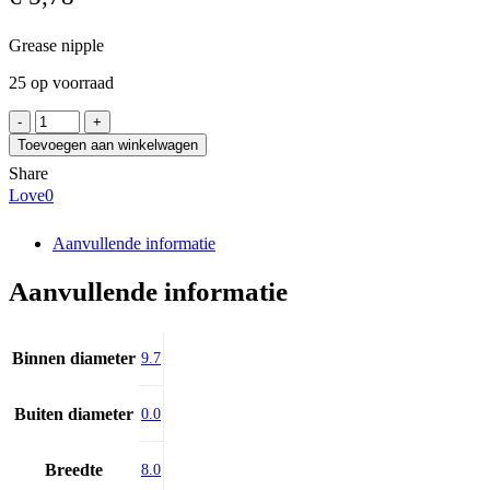
Grease nipple
25 op voorraad
THK
A-
Toevoegen aan winkelwagen
PT1/8
Share
aantal
Love
0
Aanvullende informatie
Aanvullende informatie
Binnen diameter
9.7
Buiten diameter
0.0
Breedte
8.0