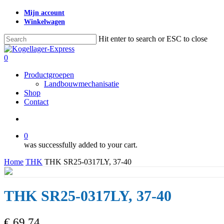
Skip
Mijn account
to
Winkelwagen
main
content
Hit enter to search or ESC to close
Close
Search
search
0
Menu
Productgroepen
Landbouwmechanisatie
Shop
Contact
search
0
was successfully added to your cart.
Home
THK
THK SR25-0317LY, 37-40
THK SR25-0317LY, 37-40
€
69,74