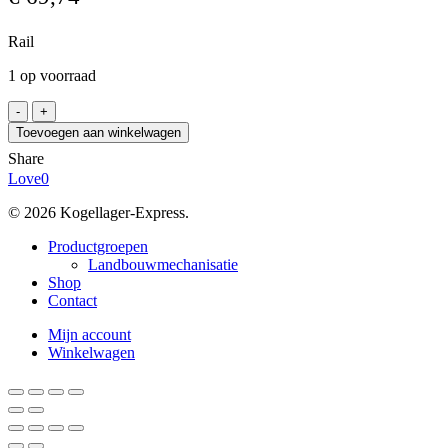
Rail
1 op voorraad
THK
SR25-
Toevoegen aan winkelwagen
0317LY,
Share
37-
Love
0
40
aantal
© 2026 Kogellager-Express.
Close
Productgroepen
Menu
Landbouwmechanisatie
Shop
Contact
Mijn account
Winkelwagen