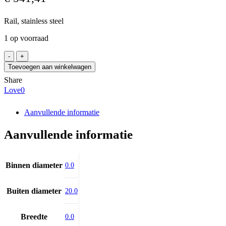
Rail, stainless steel
1 op voorraad
THK
SRS20-
Toevoegen aan winkelwagen
1207LM,
Share
30-
Love
0
37
aantal
Aanvullende informatie
Aanvullende informatie
Binnen diameter
0.0
Buiten diameter
20.0
Breedte
0.0