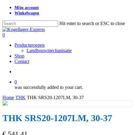
Skip
Mijn account
to
Winkelwagen
main
content
Hit enter to search or ESC to close
Close
Search
search
0
Menu
Productgroepen
Landbouwmechanisatie
Shop
Contact
search
0
was successfully added to your cart.
Home
THK
THK SRS20-1207LM, 30-37
THK SRS20-1207LM, 30-37
€
541,41