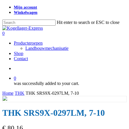
Skip
Mijn account
to
Winkelwagen
main
content
Hit enter to search or ESC to close
Close
Search
search
0
Menu
Productgroepen
Landbouwmechanisatie
Shop
Contact
search
0
was successfully added to your cart.
Home
THK
THK SRS9X-0297LM, 7-10
THK SRS9X-0297LM, 7-10
€
80,16