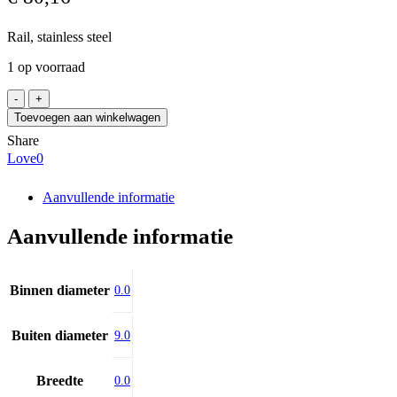
Rail, stainless steel
1 op voorraad
THK
SRS9X-
Toevoegen aan winkelwagen
0297LM,
Share
7-
Love
0
10
aantal
Aanvullende informatie
Aanvullende informatie
Binnen diameter
0.0
Buiten diameter
9.0
Breedte
0.0