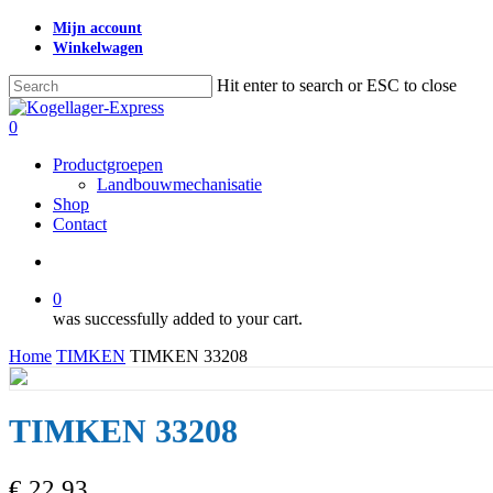
Skip
Mijn account
to
Winkelwagen
main
content
Hit enter to search or ESC to close
Close
Search
search
0
Menu
Productgroepen
Landbouwmechanisatie
Shop
Contact
search
0
was successfully added to your cart.
Home
TIMKEN
TIMKEN 33208
TIMKEN 33208
€
22,93