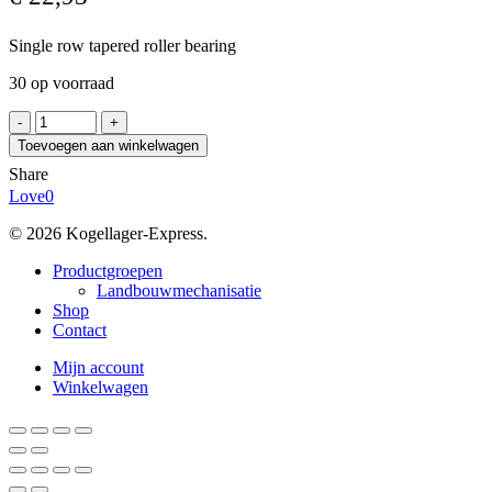
Single row tapered roller bearing
30 op voorraad
TIMKEN
33208
Toevoegen aan winkelwagen
aantal
Share
Love
0
© 2026 Kogellager-Express.
Close
Productgroepen
Menu
Landbouwmechanisatie
Shop
Contact
Mijn account
Winkelwagen