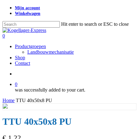
Skip
Mijn account
to
Winkelwagen
main
content
Hit enter to search or ESC to close
Close
Search
search
0
Menu
Productgroepen
Landbouwmechanisatie
Shop
Contact
search
0
was successfully added to your cart.
Home
TTU 40x50x8 PU
TTU 40x50x8 PU
€
1,22