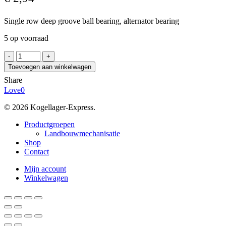
Single row deep groove ball bearing, alternator bearing
5 op voorraad
TYB
336-
Toevoegen aan winkelwagen
2RSV
Share
P6
Love
0
C3
aantal
© 2026 Kogellager-Express.
Close
Productgroepen
Menu
Landbouwmechanisatie
Shop
Contact
Mijn account
Winkelwagen