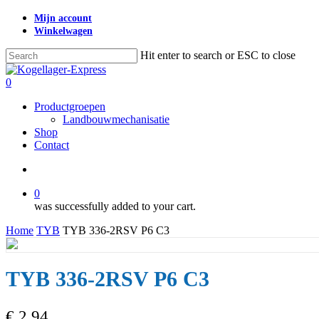
Skip
Mijn account
to
Winkelwagen
main
content
Hit enter to search or ESC to close
Close
Search
search
0
Menu
Productgroepen
Landbouwmechanisatie
Shop
Contact
search
0
was successfully added to your cart.
Home
TYB
TYB 336-2RSV P6 C3
TYB 336-2RSV P6 C3
€
2,94