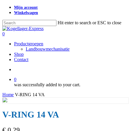
Skip
Mijn account
to
Winkelwagen
main
content
Hit enter to search or ESC to close
Close
Search
search
0
Menu
Productgroepen
Landbouwmechanisatie
Shop
Contact
search
0
was successfully added to your cart.
Home
V-RING 14 VA
V-RING 14 VA
€
0,29