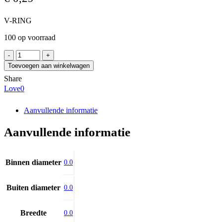
V-RING
100 op voorraad
V-
RING
Toevoegen aan winkelwagen
14
Share
VA
Love
0
aantal
Aanvullende informatie
Aanvullende informatie
Binnen diameter
0.0
Buiten diameter
0.0
Breedte
0.0