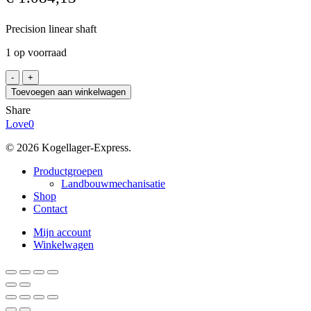
Precision linear shaft
1 op voorraad
W65h6
/4750
Toevoegen aan winkelwagen
aantal
Share
Love
0
© 2026 Kogellager-Express.
Close
Productgroepen
Menu
Landbouwmechanisatie
Shop
Contact
Mijn account
Winkelwagen