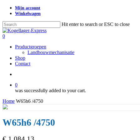
Skip
Mijn account
to
Winkelwagen
main
content
Hit enter to search or ESC to close
Close
Search
search
0
Menu
Productgroepen
Landbouwmechanisatie
Shop
Contact
search
0
was successfully added to your cart.
Home
W65h6 /4750
W65h6 /4750
€
1.084,13