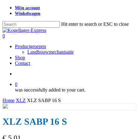
Skip
Mijn account
to
Winkelwagen
main
content
Hit enter to search or ESC to close
Close
Search
search
0
Menu
Productgroepen
Landbouwmechanisatie
Shop
Contact
search
0
was successfully added to your cart.
Home
XLZ
XLZ SABP 16 S
XLZ SABP 16 S
€
5,01