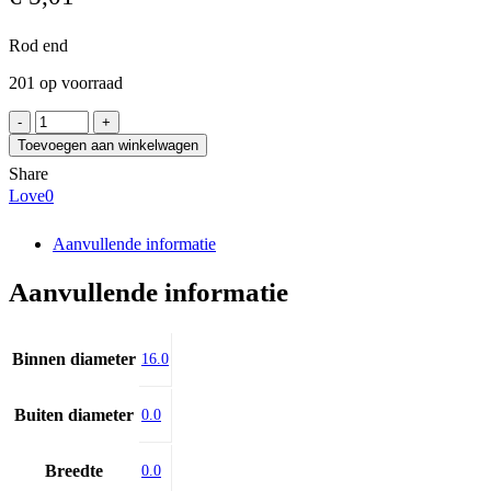
Rod end
201 op voorraad
XLZ
SABP
Toevoegen aan winkelwagen
16
Share
S
Love
0
aantal
Aanvullende informatie
Aanvullende informatie
Binnen diameter
16.0
Buiten diameter
0.0
Breedte
0.0