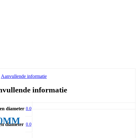
Aanvullende informatie
vullende informatie
en diameter
0.0
80MM
en diameter
0.0