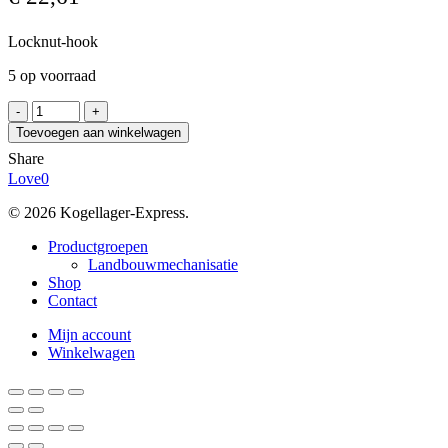
Locknut-hook
5 op voorraad
YATO
YT-
Toevoegen aan winkelwagen
01672
Share
KLUCZ
Love
0
HAKOWY
Z
© 2026 Kogellager-Express.
NOSKIEM
PRZEGUB.
Close
Productgroepen
50-
Menu
Landbouwmechanisatie
80MM
Shop
aantal
Contact
Mijn account
Winkelwagen