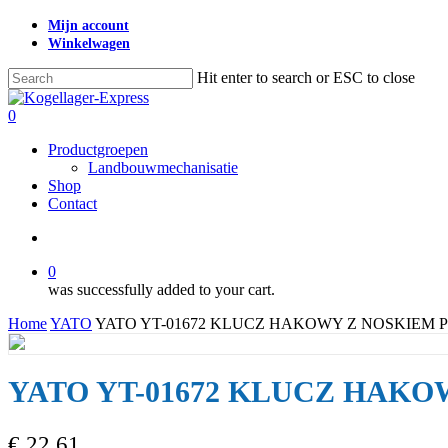
Skip
Mijn account
to
Winkelwagen
main
content
Hit enter to search or ESC to close
Close
Search
search
0
Menu
Productgroepen
Landbouwmechanisatie
Shop
Contact
search
0
was successfully added to your cart.
Home
YATO
YATO YT-01672 KLUCZ HAKOWY Z NOSKIEM P
YATO YT-01672 KLUCZ HAKO
€
22,61