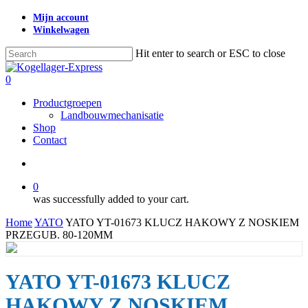
Skip
Mijn account
to
Winkelwagen
main
content
Hit enter to search or ESC to close
Close
Search
search
0
Menu
Productgroepen
Landbouwmechanisatie
Shop
Contact
search
0
was successfully added to your cart.
Home
YATO
YATO YT-01673 KLUCZ HAKOWY Z NOSKIEM
PRZEGUB. 80-120MM
YATO YT-01673 KLUCZ
HAKOWY Z NOSKIEM