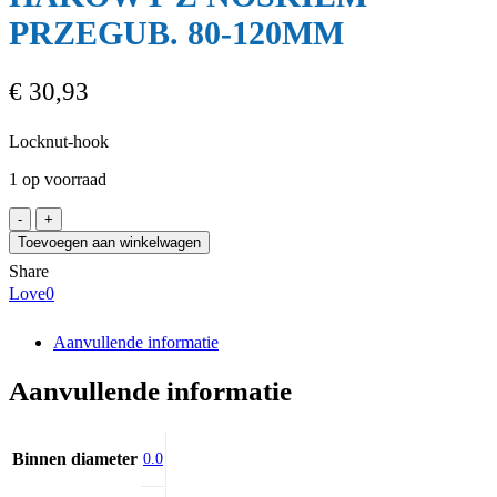
PRZEGUB. 80-120MM
€
30,93
Locknut-hook
1 op voorraad
YATO
YT-
Toevoegen aan winkelwagen
01673
Share
KLUCZ
Love
0
HAKOWY
Z
NOSKIEM
Aanvullende informatie
PRZEGUB.
80-
Aanvullende informatie
120MM
aantal
Binnen diameter
0.0