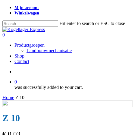
Skip
Mijn account
to
Winkelwagen
main
content
Hit enter to search or ESC to close
Close
Search
search
0
Menu
Productgroepen
Landbouwmechanisatie
Shop
Contact
search
0
was successfully added to your cart.
Home
Z 10
Z 10
€
0,03