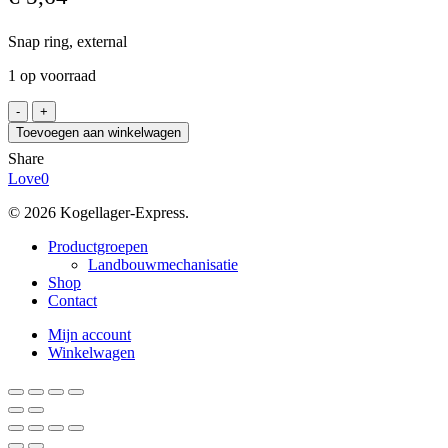
Snap ring, external
1 op voorraad
Z
165
Toevoegen aan winkelwagen
aantal
Share
Love
0
© 2026 Kogellager-Express.
Close
Productgroepen
Menu
Landbouwmechanisatie
Shop
Contact
Mijn account
Winkelwagen