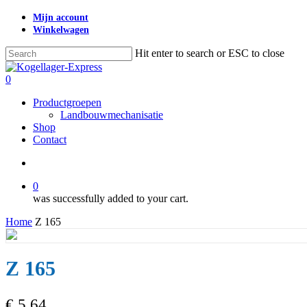
Skip
Mijn account
to
Winkelwagen
main
content
Hit enter to search or ESC to close
Close
Search
search
0
Menu
Productgroepen
Landbouwmechanisatie
Shop
Contact
search
0
was successfully added to your cart.
Home
Z 165
Z 165
€
5,64