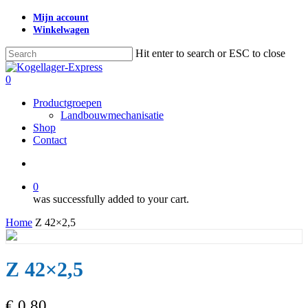
Skip
Mijn account
to
Winkelwagen
main
content
Hit enter to search or ESC to close
Close
Search
search
0
Menu
Productgroepen
Landbouwmechanisatie
Shop
Contact
search
0
was successfully added to your cart.
Home
Z 42×2,5
Z 42×2,5
€
0,80