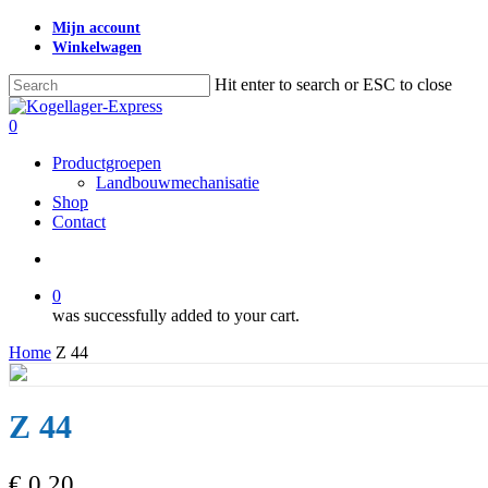
Skip
Mijn account
to
Winkelwagen
main
content
Hit enter to search or ESC to close
Close
Search
search
0
Menu
Productgroepen
Landbouwmechanisatie
Shop
Contact
search
0
was successfully added to your cart.
Home
Z 44
Z 44
€
0,20