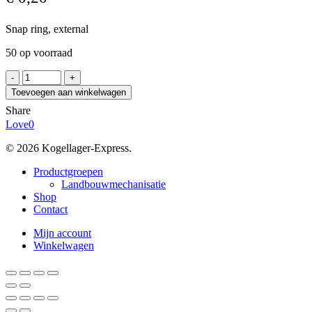
Snap ring, external
50 op voorraad
Z
44
Toevoegen aan winkelwagen
aantal
Share
Love
0
© 2026 Kogellager-Express.
Close
Productgroepen
Menu
Landbouwmechanisatie
Shop
Contact
Mijn account
Winkelwagen